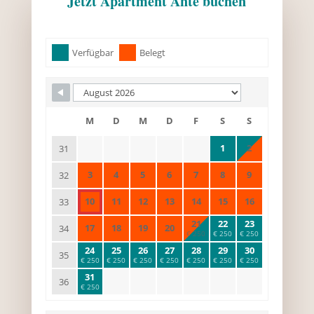
Jetzt Apartment Ante buchen
Skip Booking Form
Verfügbar
Belegt
M
D
M
D
F
S
S
1
2
31
3
4
5
6
7
8
9
32
10
11
12
13
14
15
16
33
21
22
23
17
18
19
20
34
€ 250
€ 250
€ 250
24
25
26
27
28
29
30
35
€ 250
€ 250
€ 250
€ 250
€ 250
€ 250
€ 250
31
36
€ 250